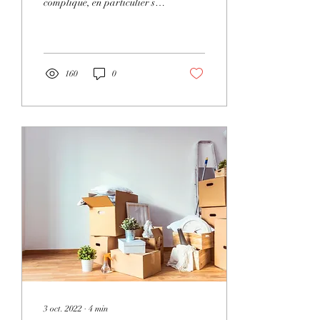
compliqué, en particulier si
vous êtes nouveau dans la
région ou si c'est votre...
160
0
3 oct. 2022
∙
4
min