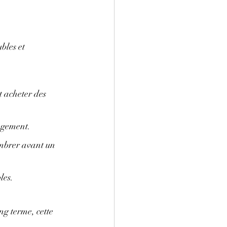
bles et 
t acheter des 
logement.
ombrer avant un 
les.
ng terme, cette 