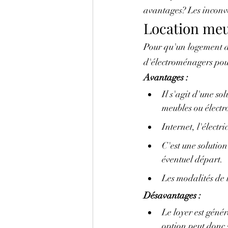
avantages? Les inconv
Location me
Pour qu'un logement dé
d'électroménagers pour 
Avantages :
Il s'agit d'une so
meubles ou élect
Internet, l'électr
C'est une solutio
éventuel départ.
Les modalités de 
Désavantages :
Le loyer est génér
option peut donc