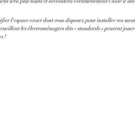
t sera plus lourd et nécessitera éventuellement l'aide d'une
ifier l'espace exact dont vous disposez pour installer vos meub
cueillent les électroménagers dits « standards » peuvent jouer 
s !